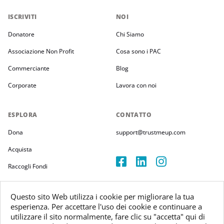
ISCRIVITI
NOI
Donatore
Chi Siamo
Associazione Non Profit
Cosa sono i PAC
Commerciante
Blog
Corporate
Lavora con noi
ESPLORA
CONTATTO
Dona
support@trustmeup.com
Acquista
Raccogli Fondi
Estensione TMU
Questo sito Web utilizza i cookie per migliorare la tua
Condizioni e Policy
esperienza. Per accettare l'uso dei cookie e continuare a
utilizzare il sito normalmente, fare clic su "accetta" qui di