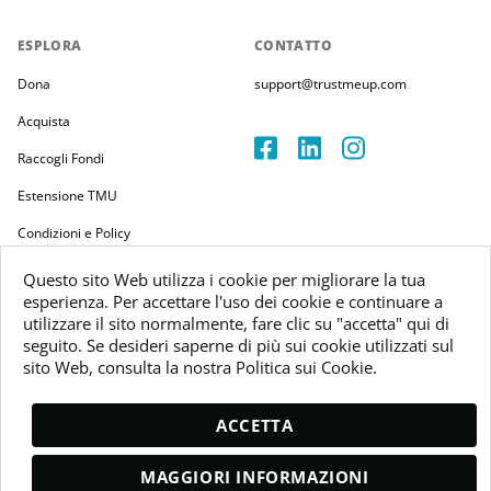
ESPLORA
CONTATTO
Dona
support@trustmeup.com
Acquista
Raccogli Fondi
Estensione TMU
Condizioni e Policy
Questo sito Web utilizza i cookie per migliorare la tua
esperienza. Per accettare l'uso dei cookie e continuare a
utilizzare il sito normalmente, fare clic su "accetta" qui di
seguito. Se desideri saperne di più sui cookie utilizzati sul
Copyright 2026
sito Web, consulta la nostra Politica sui Cookie.
Trustmeup Ireland Limited
VAT 3804385KH
ACCETTA
MAGGIORI INFORMAZIONI
DONA E RICEVI PAC