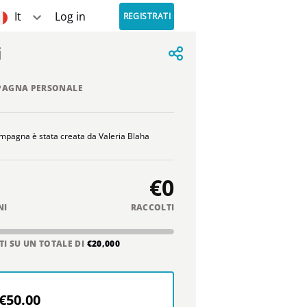
It
Log in
REGISTRATI
i
AGNA PERSONALE
mpagna è stata creata da Valeria Blaha
€0
NI
RACCOLTI
TI SU UN TOTALE DI
€20,000
€50.00