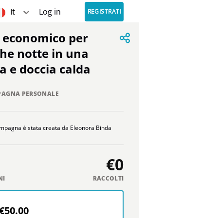
It
Log in
REGISTRATI
he notte in una
a e doccia calda
AGNA PERSONALE
mpagna è stata creata da Eleonora Binda
€0
NI
RACCOLTI
€50.00