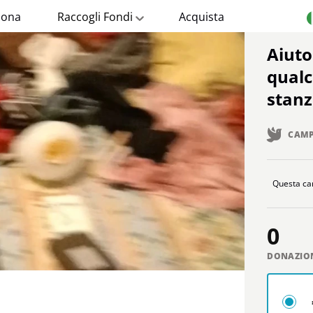
ona
Raccogli Fondi
Acquista
Aiuto economico per
qualc
stanz
CAMP
Questa ca
0
DONAZIO