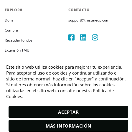
EXPLORA
CONTACTO
Dona
support@trustmeup.com
Compra
Recaudar fondos
Extensión TMU
Términos y Políticas
Este sitio web utiliza cookies para mejorar tu experiencia.
Para aceptar el uso de cookies y continuar utilizando el
sitio de forma normal, haz clic en "Aceptar" a continuación.
Si quieres obtener más información sobre las cookies
utilizadas en el sitio web, consulte nuestra Política de
Derechos de autor 2026
Cookies.
Trustmeup Ireland Limited
VAT 3804385KH
ACEPTAR
MÁS INFORMACIÓN
DONA Y OBTÉN PACS