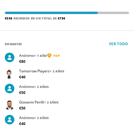
€556
RECIBIDOS EN UN TOTAL DE
€750
VER TODO
DONANTES
Anónimo
< 1 AÑO
TOP
€80
Tomorrow Players
< 2 AÑOS
€40
Anónimo
< 2 AÑOS
€50
Giovanni Perilli
< 2 AÑOS
€50
Anónimo
< 2 AÑOS
€40